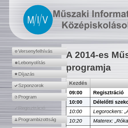
Versenyfelhívás
A 2014-es Műs
Lebonyolítás
programja
Díjazás
Kezdés
Szponzorok
09:00
Regisztráció
Program
10:00
Délelőtti szek
Regisztráció
10:00
Legorockers: „
Programbizottság
10:20
Materex: „Róka