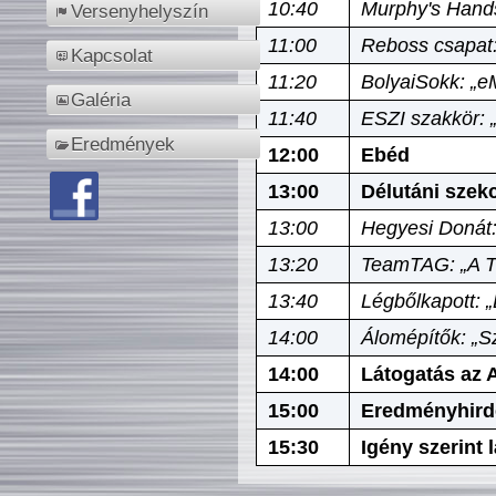
10:40
Murphy's Hands
Versenyhelyszín
11:00
Reboss csapat:
Kapcsolat
11:20
BolyaiSokk: „e
Galéria
11:40
ESZI szakkör: 
Eredmények
12:00
Ebéd
13:00
Délutáni szek
13:00
Hegyesi Donát:
13:20
TeamTAG: „A Tó
13:40
Légbőlkapott: 
14:00
Álomépítők: „Sz
14:00
Látogatás az A
15:00
Eredményhird
15:30
Igény szerint