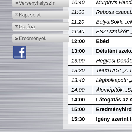
10:40
Murphy's Hands
Versenyhelyszín
11:00
Reboss csapat:
Kapcsolat
11:20
BolyaiSokk: „e
Galéria
11:40
ESZI szakkör: 
Eredmények
12:00
Ebéd
13:00
Délutáni szek
13:00
Hegyesi Donát:
13:20
TeamTAG: „A Tó
13:40
Légbőlkapott: 
14:00
Álomépítők: „Sz
14:00
Látogatás az A
15:00
Eredményhird
15:30
Igény szerint