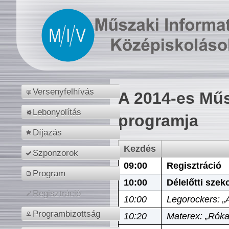
Versenyfelhívás
A 2014-es Műs
Lebonyolítás
programja
Díjazás
Kezdés
Szponzorok
09:00
Regisztráció
Program
10:00
Délelőtti szek
Regisztráció
10:00
Legorockers: „
Programbizottság
10:20
Materex: „Róka