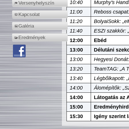
10:40
Murphy's Hands
Versenyhelyszín
11:00
Reboss csapat:
Kapcsolat
11:20
BolyaiSokk: „e
Galéria
11:40
ESZI szakkör: 
Eredmények
12:00
Ebéd
13:00
Délutáni szek
13:00
Hegyesi Donát:
13:20
TeamTAG: „A Tó
13:40
Légbőlkapott: 
14:00
Álomépítők: „Sz
14:00
Látogatás az A
15:00
Eredményhird
15:30
Igény szerint