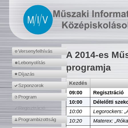
Versenyfelhívás
A 2014-es Műs
Lebonyolítás
programja
Díjazás
Kezdés
Szponzorok
09:00
Regisztráció
Program
10:00
Délelőtti szek
Regisztráció
10:00
Legorockers: „
Programbizottság
10:20
Materex: „Róka