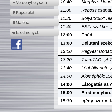
10:40
Murphy's Hands
Versenyhelyszín
11:00
Reboss csapat:
Kapcsolat
11:20
BolyaiSokk: „e
Galéria
11:40
ESZI szakkör: 
Eredmények
12:00
Ebéd
13:00
Délutáni szek
13:00
Hegyesi Donát:
13:20
TeamTAG: „A Tó
13:40
Légbőlkapott: 
14:00
Álomépítők: „Sz
14:00
Látogatás az A
15:00
Eredményhird
15:30
Igény szerint