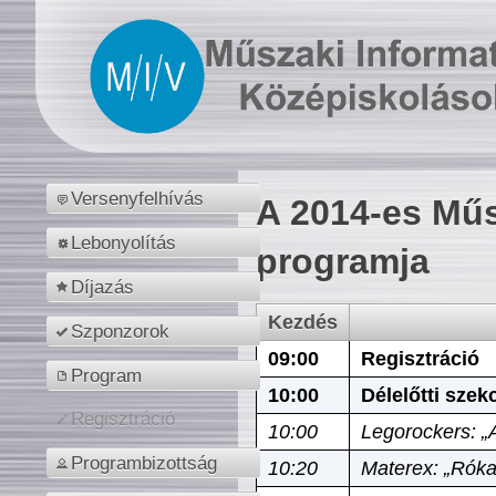
Versenyfelhívás
A 2014-es Műs
Lebonyolítás
programja
Díjazás
Kezdés
Szponzorok
09:00
Regisztráció
Program
10:00
Délelőtti szek
Regisztráció
10:00
Legorockers: „
Programbizottság
10:20
Materex: „Róka