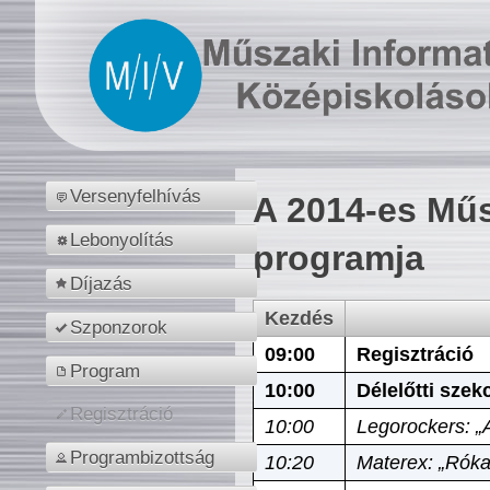
Versenyfelhívás
A 2014-es Műs
Lebonyolítás
programja
Díjazás
Kezdés
Szponzorok
09:00
Regisztráció
Program
10:00
Délelőtti szek
Regisztráció
10:00
Legorockers: „
Programbizottság
10:20
Materex: „Róka