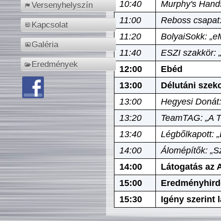
10:40
Murphy's Hands
Versenyhelyszín
11:00
Reboss csapat:
Kapcsolat
11:20
BolyaiSokk: „e
Galéria
11:40
ESZI szakkör: 
Eredmények
12:00
Ebéd
13:00
Délutáni szek
13:00
Hegyesi Donát:
13:20
TeamTAG: „A Tó
13:40
Légbőlkapott: 
14:00
Álomépítők: „Sz
14:00
Látogatás az A
15:00
Eredményhird
15:30
Igény szerint