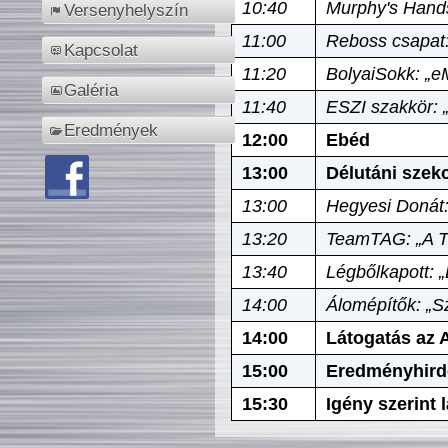
10:40
Murphy's Hands
Versenyhelyszín
11:00
Reboss csapat:
Kapcsolat
11:20
BolyaiSokk: „e
Galéria
11:40
ESZI szakkör: 
Eredmények
12:00
Ebéd
13:00
Délutáni szek
13:00
Hegyesi Donát:
13:20
TeamTAG: „A Tó
13:40
Légbőlkapott: 
14:00
Álomépítők: „Sz
14:00
Látogatás az A
15:00
Eredményhird
15:30
Igény szerint