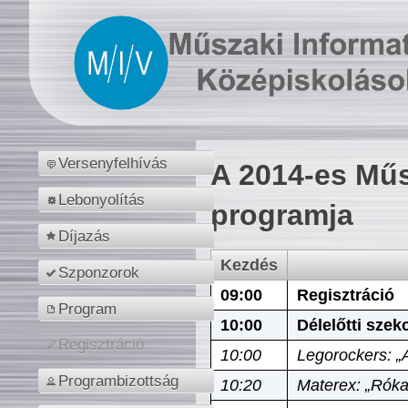
Versenyfelhívás
A 2014-es Műs
Lebonyolítás
programja
Díjazás
Kezdés
Szponzorok
09:00
Regisztráció
Program
10:00
Délelőtti szek
Regisztráció
10:00
Legorockers: „
Programbizottság
10:20
Materex: „Róka