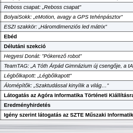
Reboss csapat: „Reboss csapat”
BolyaiSokk: „eMotion, avagy a GPS tehénpásztor”
ESZI szakkör: „Háromdimenziós led mátrix”
Ebéd
Délutáni szekció
Hegyesi Donát: ”Pókerező robot”
TeamTAG: „A Tóth Árpád Gimnázium új csengője, a tA
Légbőlkapott: „Légbőlkapott”
Álomépítők: „Szaktudással kinyílik a világ…”
Látogatás az Agóra Informatika Történeti Kiállításr
Eredményhirdetés
Igény szerint látogatás az SZTE Műszaki Informat