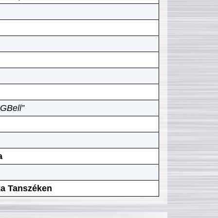
GBell”
a
ika Tanszéken