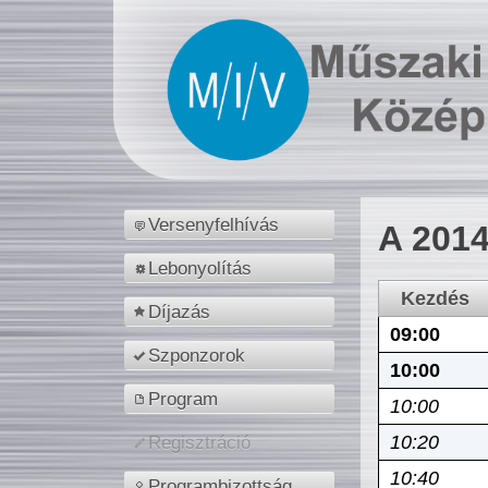
Versenyfelhívás
A 2014
Lebonyolítás
Kezdés
Díjazás
09:00
Szponzorok
10:00
Program
10:00
10:20
Regisztráció
10:40
Programbizottság