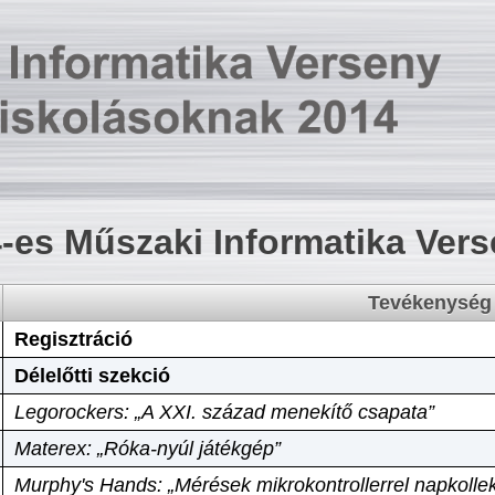
-es Műszaki Informatika Ver
Tevékenység
Regisztráció
Délelőtti szekció
Legorockers: „A XXI. század menekítő csapata”
Materex: „Róka-nyúl játékgép”
Murphy's Hands: „Mérések mikrokontrollerrel napkollek