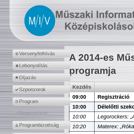
Versenyfelhívás
A 2014-es Műs
Lebonyolítás
programja
Díjazás
Kezdés
Szponzorok
09:00
Regisztráció
Program
10:00
Délelőtti szek
Regisztráció
10:00
Legorockers: „
Programbizottság
10:20
Materex: „Róka