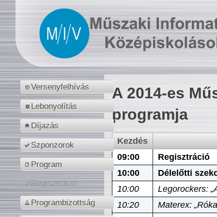
Versenyfelhívás
A 2014-es Műs
Lebonyolítás
programja
Díjazás
Kezdés
Szponzorok
09:00
Regisztráció
Program
10:00
Délelőtti szek
Regisztráció
10:00
Legorockers: „
Programbizottság
10:20
Materex: „Róka