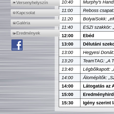
10:40
Murphy's Hands
Versenyhelyszín
11:00
Reboss csapat:
Kapcsolat
11:20
BolyaiSokk: „e
Galéria
11:40
ESZI szakkör: 
Eredmények
12:00
Ebéd
13:00
Délutáni szek
13:00
Hegyesi Donát:
13:20
TeamTAG: „A Tó
13:40
Légbőlkapott: 
14:00
Álomépítők: „Sz
14:00
Látogatás az A
15:00
Eredményhird
15:30
Igény szerint