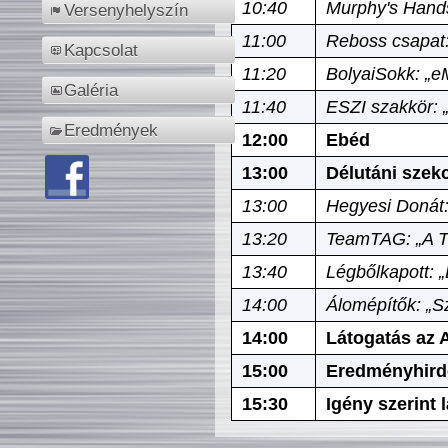
10:40
Murphy's Hands
Versenyhelyszín
11:00
Reboss csapat:
Kapcsolat
11:20
BolyaiSokk: „e
Galéria
11:40
ESZI szakkör: 
Eredmények
12:00
Ebéd
13:00
Délutáni szek
13:00
Hegyesi Donát:
13:20
TeamTAG: „A Tó
13:40
Légbőlkapott: 
14:00
Álomépítők: „Sz
14:00
Látogatás az A
15:00
Eredményhird
15:30
Igény szerint