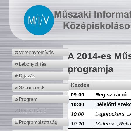
Versenyfelhívás
A 2014-es Műs
Lebonyolítás
programja
Díjazás
Kezdés
Szponzorok
09:00
Regisztráció
Program
10:00
Délelőtti szek
Regisztráció
10:00
Legorockers: „
Programbizottság
10:20
Materex: „Róka