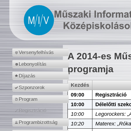
Versenyfelhívás
A 2014-es Műs
Lebonyolítás
programja
Díjazás
Kezdés
Szponzorok
09:00
Regisztráció
Program
10:00
Délelőtti szek
Regisztráció
10:00
Legorockers: „
Programbizottság
10:20
Materex: „Róka