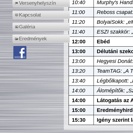
10:40
Murphy's Hands
Versenyhelyszín
11:00
Reboss csapat:
Kapcsolat
11:20
BolyaiSokk: „e
Galéria
11:40
ESZI szakkör: 
Eredmények
12:00
Ebéd
13:00
Délutáni szek
13:00
Hegyesi Donát:
13:20
TeamTAG: „A Tó
13:40
Légbőlkapott: 
14:00
Álomépítők: „Sz
14:00
Látogatás az A
15:00
Eredményhird
15:30
Igény szerint