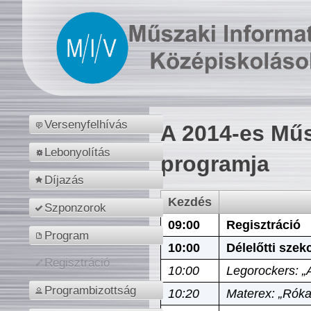
Versenyfelhívás
A 2014-es Műs
Lebonyolítás
programja
Díjazás
Kezdés
Szponzorok
09:00
Regisztráció
Program
10:00
Délelőtti szek
Regisztráció
10:00
Legorockers: „
Programbizottság
10:20
Materex: „Róka