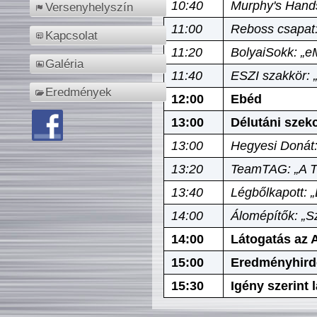
10:40
Murphy's Hands
Versenyhelyszín
11:00
Reboss csapat:
Kapcsolat
11:20
BolyaiSokk: „e
Galéria
11:40
ESZI szakkör: 
Eredmények
12:00
Ebéd
13:00
Délutáni szek
13:00
Hegyesi Donát:
13:20
TeamTAG: „A Tó
13:40
Légbőlkapott: 
14:00
Álomépítők: „Sz
14:00
Látogatás az A
15:00
Eredményhird
15:30
Igény szerint