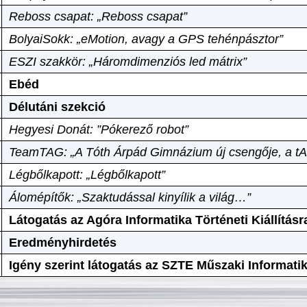
Reboss csapat: „Reboss csapat”
BolyaiSokk: „eMotion, avagy a GPS tehénpásztor”
ESZI szakkör: „Háromdimenziós led mátrix”
Ebéd
Délutáni szekció
Hegyesi Donát: ”Pókerező robot”
TeamTAG: „A Tóth Árpád Gimnázium új csengője, a tA
Légbőlkapott: „Légbőlkapott”
Álomépítők: „Szaktudással kinyílik a világ…”
Látogatás az Agóra Informatika Történeti Kiállításr
Eredményhirdetés
Igény szerint látogatás az SZTE Műszaki Informat