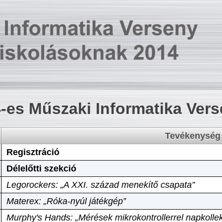
-es Műszaki Informatika Ver
Tevékenység
Regisztráció
Délelőtti szekció
Legorockers: „A XXI. század menekítő csapata”
Materex: „Róka-nyúl játékgép”
Murphy's Hands: „Mérések mikrokontrollerrel napkollek