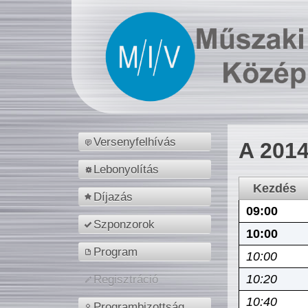
Versenyfelhívás
A 2014
Lebonyolítás
Kezdés
Díjazás
09:00
Szponzorok
10:00
Program
10:00
10:20
Regisztráció
10:40
Programbizottság