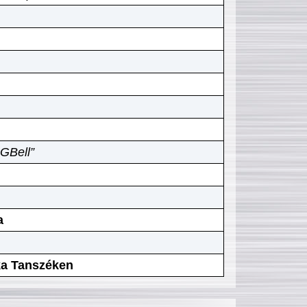
GBell”
a
ika Tanszéken