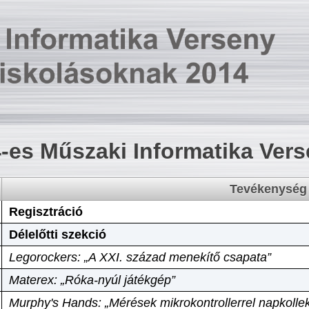
-es Műszaki Informatika Ver
Tevékenység
Regisztráció
Délelőtti szekció
Legorockers: „A XXI. század menekítő csapata”
Materex: „Róka-nyúl játékgép”
Murphy's Hands: „Mérések mikrokontrollerrel napkollek