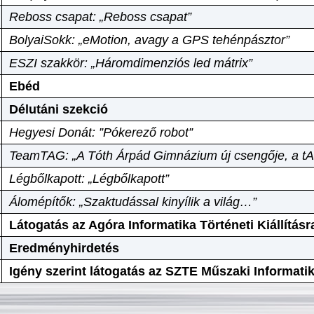
Reboss csapat: „Reboss csapat”
BolyaiSokk: „eMotion, avagy a GPS tehénpásztor”
ESZI szakkör: „Háromdimenziós led mátrix”
Ebéd
Délutáni szekció
Hegyesi Donát: ”Pókerező robot”
TeamTAG: „A Tóth Árpád Gimnázium új csengője, a tA
Légbőlkapott: „Légbőlkapott”
Álomépítők: „Szaktudással kinyílik a világ…”
Látogatás az Agóra Informatika Történeti Kiállításr
Eredményhirdetés
Igény szerint látogatás az SZTE Műszaki Informat