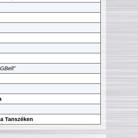
GBell”
a
ika Tanszéken