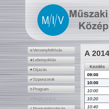
Versenyfelhívás
A 2014
Lebonyolítás
Kezdés
Díjazás
09:00
Szponzorok
10:00
Program
10:00
10:20
Regisztráció
10:40
Programbizottság