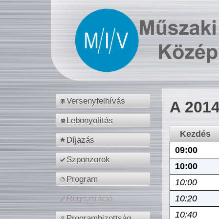
Versenyfelhívás
A 2014
Lebonyolítás
Kezdés
Díjazás
09:00
Szponzorok
10:00
Program
10:00
10:20
Regisztráció
10:40
Programbizottság