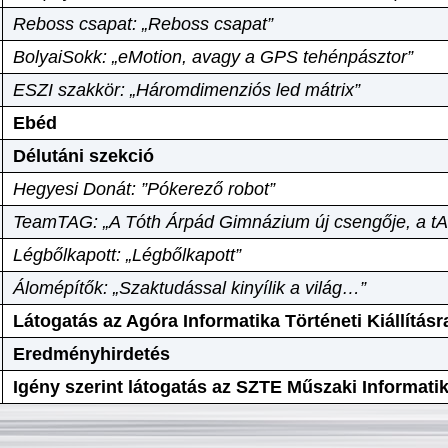
Reboss csapat: „Reboss csapat”
BolyaiSokk: „eMotion, avagy a GPS tehénpásztor”
ESZI szakkör: „Háromdimenziós led mátrix”
Ebéd
Délutáni szekció
Hegyesi Donát: ”Pókerező robot”
TeamTAG: „A Tóth Árpád Gimnázium új csengője, a tA
Légbőlkapott: „Légbőlkapott”
Álomépítők: „Szaktudással kinyílik a világ…”
Látogatás az Agóra Informatika Történeti Kiállításr
Eredményhirdetés
Igény szerint látogatás az SZTE Műszaki Informat