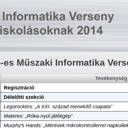
-es Műszaki Informatika Ver
Tevékenység
Regisztráció
Délelőtti szekció
Legorockers: „A XXI. század menekítő csapata”
Materex: „Róka-nyúl játékgép”
Murphy's Hands: „Mérések mikrokontrollerrel napkollek