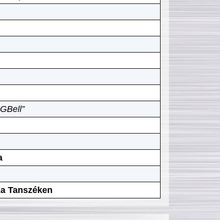
GBell”
a
ika Tanszéken