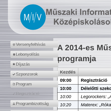
Versenyfelhívás
A 2014-es Műs
Lebonyolítás
programja
Díjazás
Kezdés
Szponzorok
09:00
Regisztráció
Program
10:00
Délelőtti szek
Regisztráció
10:00
Legorockers: „
Programbizottság
10:20
Materex: „Róka