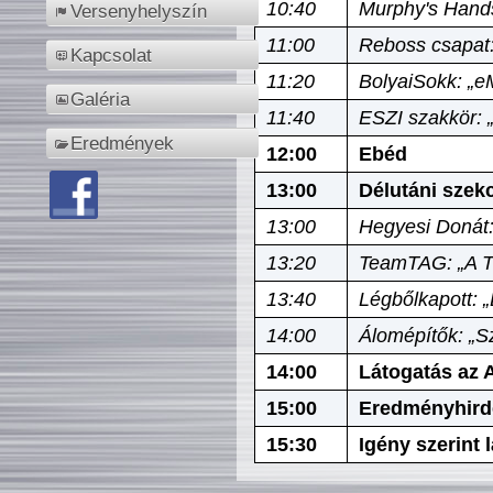
10:40
Murphy's Hands
Versenyhelyszín
11:00
Reboss csapat:
Kapcsolat
11:20
BolyaiSokk: „e
Galéria
11:40
ESZI szakkör: 
Eredmények
12:00
Ebéd
13:00
Délutáni szek
13:00
Hegyesi Donát:
13:20
TeamTAG: „A Tó
13:40
Légbőlkapott: 
14:00
Álomépítők: „Sz
14:00
Látogatás az A
15:00
Eredményhird
15:30
Igény szerint