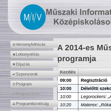
Versenyfelhívás
A 2014-es Műs
Lebonyolítás
programja
Díjazás
Kezdés
Szponzorok
09:00
Regisztráció
Program
10:00
Délelőtti szek
Regisztráció
10:00
Legorockers: „
Programbizottság
10:20
Materex: „Róka