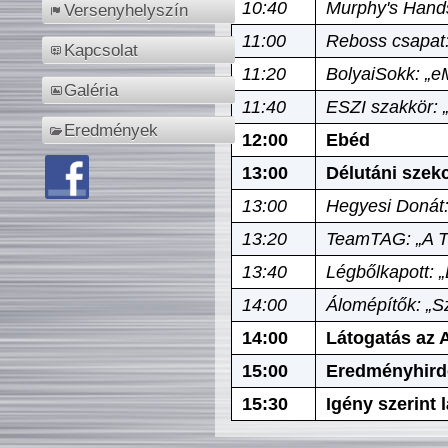
10:40
Murphy's Hands
Versenyhelyszín
11:00
Reboss csapat:
Kapcsolat
11:20
BolyaiSokk: „e
Galéria
11:40
ESZI szakkör: 
Eredmények
12:00
Ebéd
13:00
Délutáni szek
13:00
Hegyesi Donát:
13:20
TeamTAG: „A Tó
13:40
Légbőlkapott: 
14:00
Álomépítők: „Sz
14:00
Látogatás az A
15:00
Eredményhird
15:30
Igény szerint