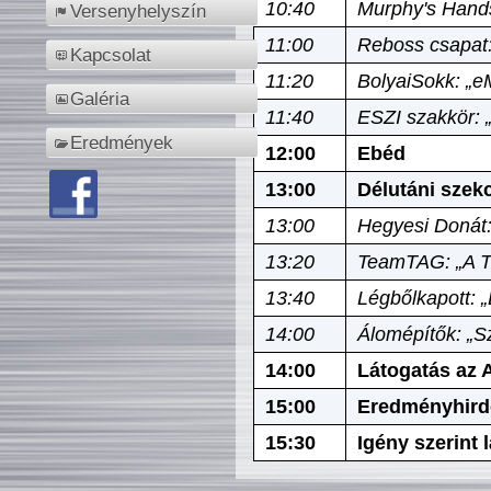
10:40
Murphy's Hands
Versenyhelyszín
11:00
Reboss csapat:
Kapcsolat
11:20
BolyaiSokk: „e
Galéria
11:40
ESZI szakkör: 
Eredmények
12:00
Ebéd
13:00
Délutáni szek
13:00
Hegyesi Donát:
13:20
TeamTAG: „A Tó
13:40
Légbőlkapott: 
14:00
Álomépítők: „Sz
14:00
Látogatás az A
15:00
Eredményhird
15:30
Igény szerint