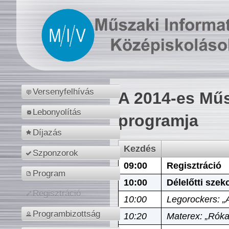
Versenyfelhívás
A 2014-es Műs
Lebonyolítás
programja
Díjazás
Kezdés
Szponzorok
09:00
Regisztráció
Program
10:00
Délelőtti szek
Regisztráció
10:00
Legorockers: „
Programbizottság
10:20
Materex: „Róka