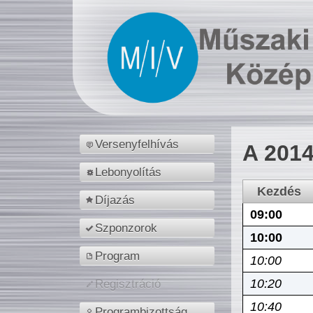
Versenyfelhívás
A 2014
Lebonyolítás
Kezdés
Díjazás
09:00
Szponzorok
10:00
Program
10:00
10:20
Regisztráció
10:40
Programbizottság