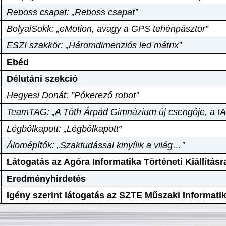
Reboss csapat: „Reboss csapat”
BolyaiSokk: „eMotion, avagy a GPS tehénpásztor”
ESZI szakkör: „Háromdimenziós led mátrix”
Ebéd
Délutáni szekció
Hegyesi Donát: ”Pókerező robot”
TeamTAG: „A Tóth Árpád Gimnázium új csengője, a tA
Légbőlkapott: „Légbőlkapott”
Álomépítők: „Szaktudással kinyílik a világ…”
Látogatás az Agóra Informatika Történeti Kiállításr
Eredményhirdetés
Igény szerint látogatás az SZTE Műszaki Informat