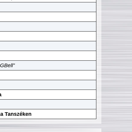
GBell”
a
ika Tanszéken