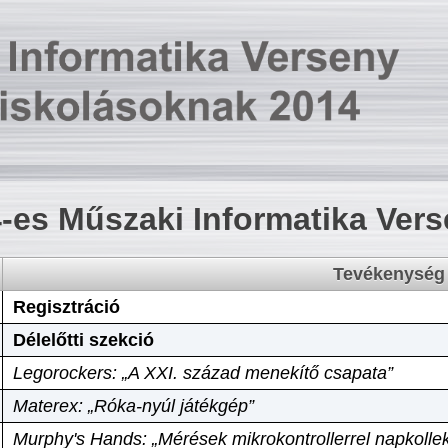
-es Műszaki Informatika Ver
Tevékenység
Regisztráció
Délelőtti szekció
Legorockers: „A XXI. század menekítő csapata”
Materex: „Róka-nyúl játékgép”
Murphy's Hands: „Mérések mikrokontrollerrel napkollek