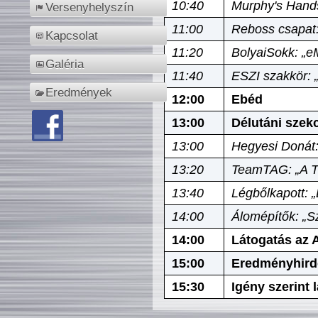
10:40
Murphy's Hands
Versenyhelyszín
11:00
Reboss csapat:
Kapcsolat
11:20
BolyaiSokk: „e
Galéria
11:40
ESZI szakkör: 
Eredmények
12:00
Ebéd
13:00
Délutáni szek
13:00
Hegyesi Donát:
13:20
TeamTAG: „A Tó
13:40
Légbőlkapott: 
14:00
Álomépítők: „Sz
14:00
Látogatás az A
15:00
Eredményhird
15:30
Igény szerint