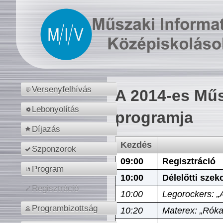
Versenyfelhívás
A 2014-es Műs
Lebonyolítás
programja
Díjazás
Kezdés
Szponzorok
09:00
Regisztráció
Program
10:00
Délelőtti szek
Regisztráció
10:00
Legorockers: „
Programbizottság
10:20
Materex: „Róka