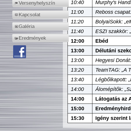
10:40
Murphy's Hands
Versenyhelyszín
11:00
Reboss csapat:
Kapcsolat
11:20
BolyaiSokk: „e
Galéria
11:40
ESZI szakkör: 
Eredmények
12:00
Ebéd
13:00
Délutáni szek
13:00
Hegyesi Donát:
13:20
TeamTAG: „A Tó
13:40
Légbőlkapott: 
14:00
Álomépítők: „Sz
14:00
Látogatás az A
15:00
Eredményhird
15:30
Igény szerint