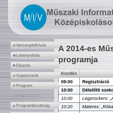
Versenyfelhívás
A 2014-es Műs
Lebonyolítás
programja
Díjazás
Kezdés
Szponzorok
09:00
Regisztráció
Program
10:00
Délelőtti szek
Regisztráció
10:00
Legorockers: „
Programbizottság
10:20
Materex: „Róka