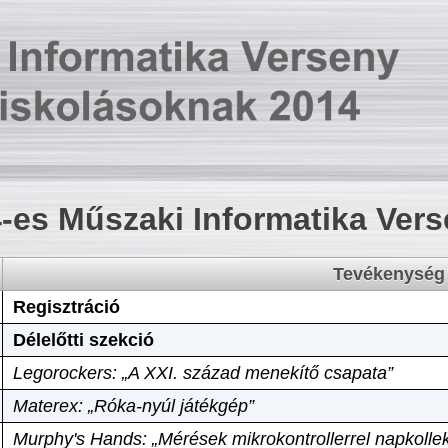
-es Műszaki Informatika Ver
Tevékenység
Regisztráció
Délelőtti szekció
Legorockers: „A XXI. század menekítő csapata”
Materex: „Róka-nyúl játékgép”
Murphy's Hands: „Mérések mikrokontrollerrel napkollek