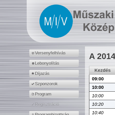
Versenyfelhívás
A 2014
Lebonyolítás
Kezdés
Díjazás
09:00
Szponzorok
10:00
Program
10:00
10:20
Regisztráció
10:40
Programbizottság