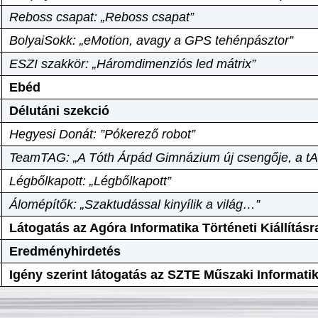
Reboss csapat: „Reboss csapat”
BolyaiSokk: „eMotion, avagy a GPS tehénpásztor”
ESZI szakkör: „Háromdimenziós led mátrix”
Ebéd
Délutáni szekció
Hegyesi Donát: ”Pókerező robot”
TeamTAG: „A Tóth Árpád Gimnázium új csengője, a tA
Légbőlkapott: „Légbőlkapott”
Álomépítők: „Szaktudással kinyílik a világ…”
Látogatás az Agóra Informatika Történeti Kiállításr
Eredményhirdetés
Igény szerint látogatás az SZTE Műszaki Informat