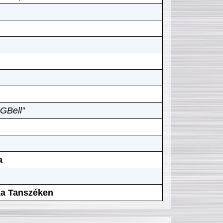
GBell”
a
ika Tanszéken