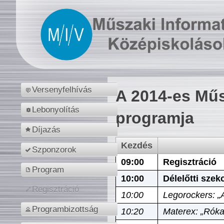
Versenyfelhívás
A 2014-es Műs
Lebonyolítás
programja
Díjazás
Kezdés
Szponzorok
09:00
Regisztráció
Program
10:00
Délelőtti szek
Regisztráció
10:00
Legorockers: „
Programbizottság
10:20
Materex: „Róka