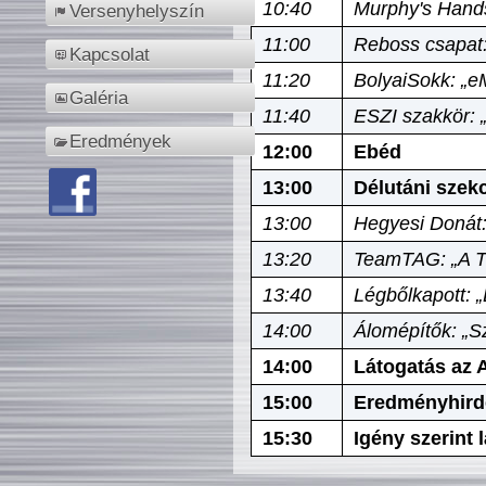
10:40
Murphy's Hands
Versenyhelyszín
11:00
Reboss csapat:
Kapcsolat
11:20
BolyaiSokk: „e
Galéria
11:40
ESZI szakkör: 
Eredmények
12:00
Ebéd
13:00
Délutáni szek
13:00
Hegyesi Donát:
13:20
TeamTAG: „A Tó
13:40
Légbőlkapott: 
14:00
Álomépítők: „Sz
14:00
Látogatás az A
15:00
Eredményhird
15:30
Igény szerint