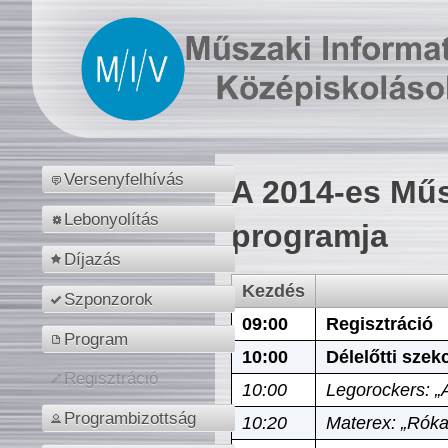
Versenyfelhívás
A 2014-es Műs
Lebonyolítás
programja
Díjazás
Kezdés
Szponzorok
09:00
Regisztráció
Program
10:00
Délelőtti szek
Regisztráció
10:00
Legorockers: „
Programbizottság
10:20
Materex: „Róka