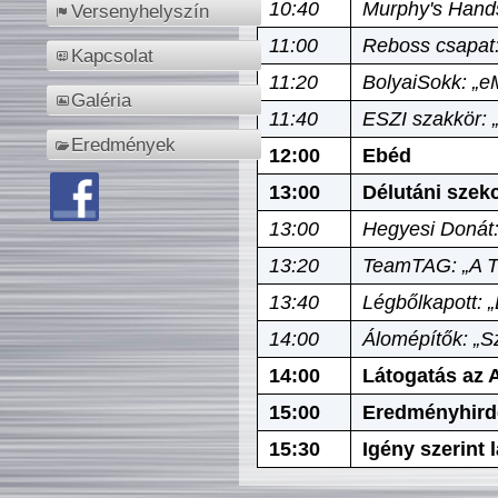
10:40
Murphy's Hands
Versenyhelyszín
11:00
Reboss csapat:
Kapcsolat
11:20
BolyaiSokk: „e
Galéria
11:40
ESZI szakkör: 
Eredmények
12:00
Ebéd
13:00
Délutáni szek
13:00
Hegyesi Donát:
13:20
TeamTAG: „A Tó
13:40
Légbőlkapott: 
14:00
Álomépítők: „Sz
14:00
Látogatás az A
15:00
Eredményhird
15:30
Igény szerint