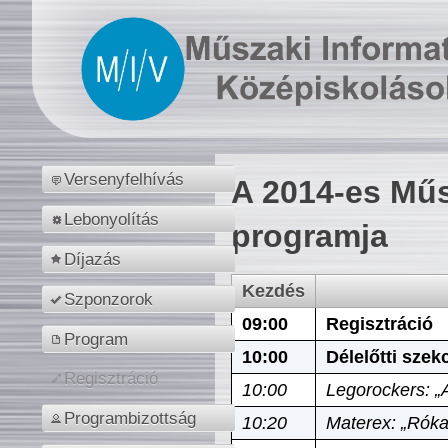
Versenyfelhívás
A 2014-es Műs
Lebonyolítás
programja
Díjazás
Kezdés
Szponzorok
09:00
Regisztráció
Program
10:00
Délelőtti szek
Regisztráció
10:00
Legorockers: „
Programbizottság
10:20
Materex: „Róka