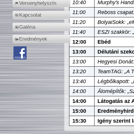
10:40
Murphy's Hands
Versenyhelyszín
11:00
Reboss csapat:
Kapcsolat
11:20
BolyaiSokk: „e
Galéria
11:40
ESZI szakkör: 
Eredmények
12:00
Ebéd
13:00
Délutáni szek
13:00
Hegyesi Donát:
13:20
TeamTAG: „A Tó
13:40
Légbőlkapott: 
14:00
Álomépítők: „Sz
14:00
Látogatás az A
15:00
Eredményhird
15:30
Igény szerint