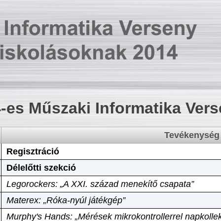
-es Műszaki Informatika Ver
Tevékenység
Regisztráció
Délelőtti szekció
Legorockers: „A XXI. század menekítő csapata”
Materex: „Róka-nyúl játékgép”
Murphy's Hands: „Mérések mikrokontrollerrel napkollek