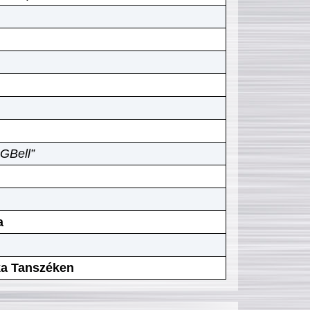
GBell”
a
ika Tanszéken