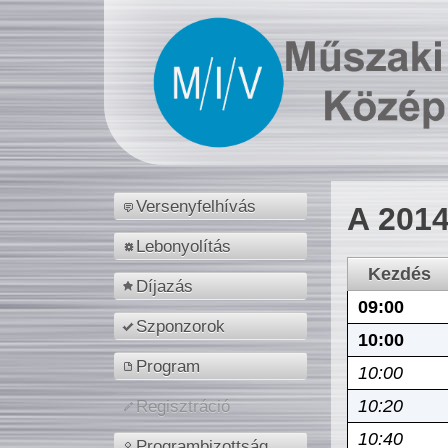
Versenyfelhívás
A 2014
Lebonyolítás
Kezdés
Díjazás
09:00
Szponzorok
10:00
Program
10:00
10:20
Regisztráció
10:40
Programbizottság