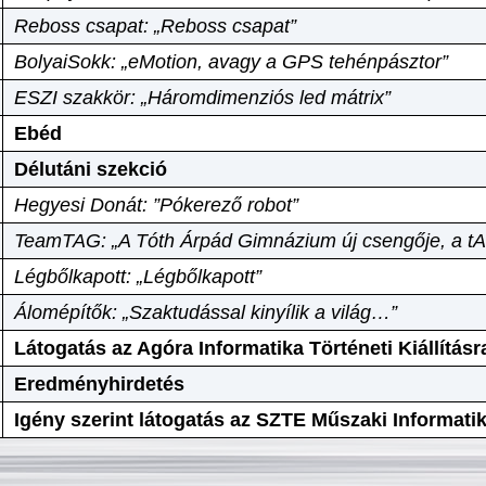
Reboss csapat: „Reboss csapat”
BolyaiSokk: „eMotion, avagy a GPS tehénpásztor”
ESZI szakkör: „Háromdimenziós led mátrix”
Ebéd
Délutáni szekció
Hegyesi Donát: ”Pókerező robot”
TeamTAG: „A Tóth Árpád Gimnázium új csengője, a tA
Légbőlkapott: „Légbőlkapott”
Álomépítők: „Szaktudással kinyílik a világ…”
Látogatás az Agóra Informatika Történeti Kiállításr
Eredményhirdetés
Igény szerint látogatás az SZTE Műszaki Informat