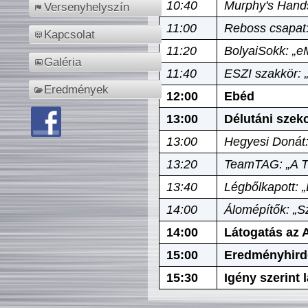
10:40
Murphy's Hands
Versenyhelyszín
11:00
Reboss csapat:
Kapcsolat
11:20
BolyaiSokk: „e
Galéria
11:40
ESZI szakkör: 
Eredmények
12:00
Ebéd
13:00
Délutáni szek
13:00
Hegyesi Donát:
13:20
TeamTAG: „A Tó
13:40
Légbőlkapott: 
14:00
Álomépítők: „Sz
14:00
Látogatás az A
15:00
Eredményhird
15:30
Igény szerint