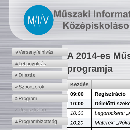
Versenyfelhívás
A 2014-es Műs
Lebonyolítás
programja
Díjazás
Kezdés
Szponzorok
09:00
Regisztráció
Program
10:00
Délelőtti szek
Regisztráció
10:00
Legorockers: „
Programbizottság
10:20
Materex: „Róka