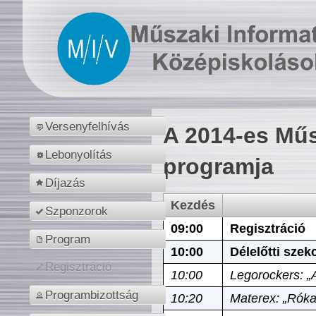
Versenyfelhívás
A 2014-es Műs
Lebonyolítás
programja
Díjazás
Kezdés
Szponzorok
09:00
Regisztráció
Program
10:00
Délelőtti szek
Regisztráció
10:00
Legorockers: „
Programbizottság
10:20
Materex: „Róka