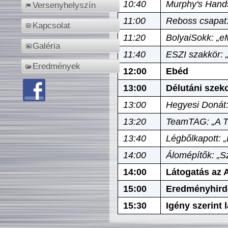
10:40
Murphy's Hands
Versenyhelyszín
11:00
Reboss csapat:
Kapcsolat
11:20
BolyaiSokk: „e
Galéria
11:40
ESZI szakkör: 
Eredmények
12:00
Ebéd
13:00
Délutáni szek
13:00
Hegyesi Donát:
13:20
TeamTAG: „A Tó
13:40
Légbőlkapott: 
14:00
Álomépítők: „Sz
14:00
Látogatás az A
15:00
Eredményhird
15:30
Igény szerint