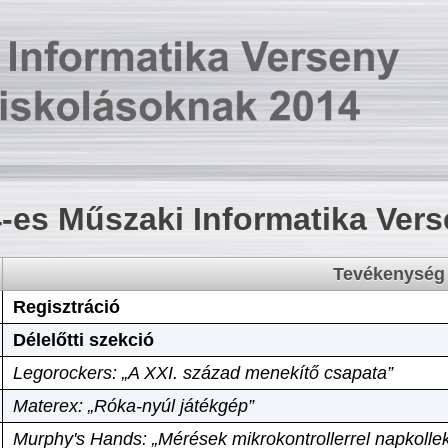
-es Műszaki Informatika Ver
Tevékenység
Regisztráció
Délelőtti szekció
Legorockers: „A XXI. század menekítő csapata”
Materex: „Róka-nyúl játékgép”
Murphy's Hands: „Mérések mikrokontrollerrel napkollek