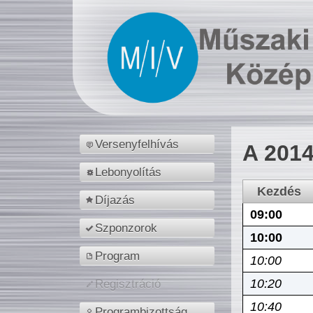
Versenyfelhívás
A 2014
Lebonyolítás
Kezdés
Díjazás
09:00
Szponzorok
10:00
Program
10:00
10:20
Regisztráció
10:40
Programbizottság