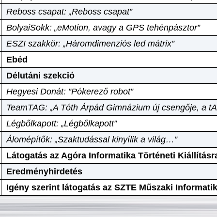
Reboss csapat: „Reboss csapat”
BolyaiSokk: „eMotion, avagy a GPS tehénpásztor”
ESZI szakkör: „Háromdimenziós led mátrix”
Ebéd
Délutáni szekció
Hegyesi Donát: ”Pókerező robot”
TeamTAG: „A Tóth Árpád Gimnázium új csengője, a tA
Légbőlkapott: „Légbőlkapott”
Álomépítők: „Szaktudással kinyílik a világ…”
Látogatás az Agóra Informatika Történeti Kiállításr
Eredményhirdetés
Igény szerint látogatás az SZTE Műszaki Informat