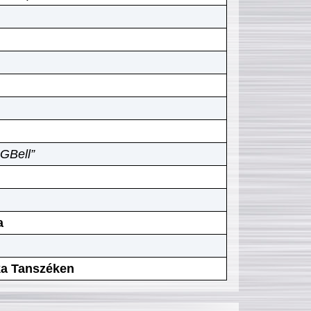
GBell”
a
ika Tanszéken