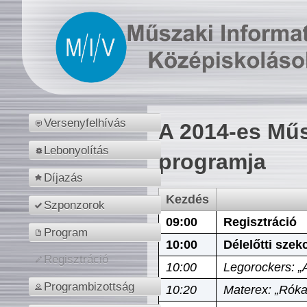
Versenyfelhívás
A 2014-es Műs
Lebonyolítás
programja
Díjazás
Kezdés
Szponzorok
09:00
Regisztráció
Program
10:00
Délelőtti szek
Regisztráció
10:00
Legorockers: „
Programbizottság
10:20
Materex: „Róka