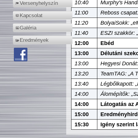
10:40
Murphy's Hands
Versenyhelyszín
11:00
Reboss csapat:
Kapcsolat
11:20
BolyaiSokk: „e
Galéria
11:40
ESZI szakkör: 
Eredmények
12:00
Ebéd
13:00
Délutáni szek
13:00
Hegyesi Donát:
13:20
TeamTAG: „A Tó
13:40
Légbőlkapott: 
14:00
Álomépítők: „Sz
14:00
Látogatás az A
15:00
Eredményhird
15:30
Igény szerint