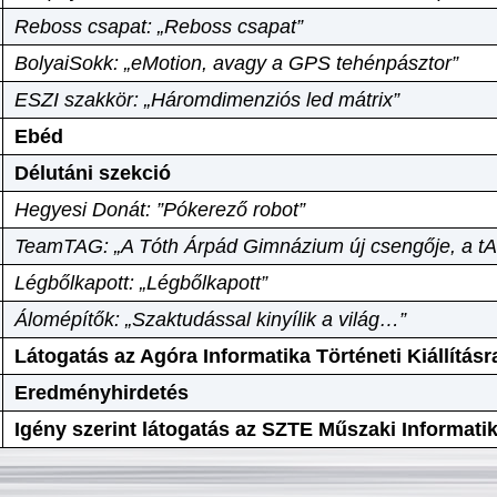
Reboss csapat: „Reboss csapat”
BolyaiSokk: „eMotion, avagy a GPS tehénpásztor”
ESZI szakkör: „Háromdimenziós led mátrix”
Ebéd
Délutáni szekció
Hegyesi Donát: ”Pókerező robot”
TeamTAG: „A Tóth Árpád Gimnázium új csengője, a tA
Légbőlkapott: „Légbőlkapott”
Álomépítők: „Szaktudással kinyílik a világ…”
Látogatás az Agóra Informatika Történeti Kiállításr
Eredményhirdetés
Igény szerint látogatás az SZTE Műszaki Informat