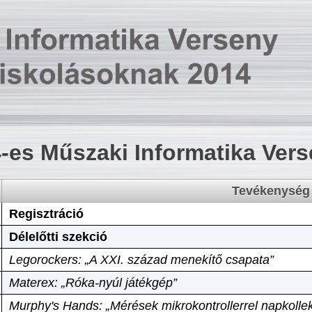
-es Műszaki Informatika Ver
Tevékenység
Regisztráció
Délelőtti szekció
Legorockers: „A XXI. század menekítő csapata”
Materex: „Róka-nyúl játékgép”
Murphy's Hands: „Mérések mikrokontrollerrel napkollek