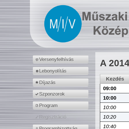
Versenyfelhívás
A 2014
Lebonyolítás
Kezdés
Díjazás
09:00
Szponzorok
10:00
Program
10:00
10:20
Regisztráció
10:40
Programbizottság