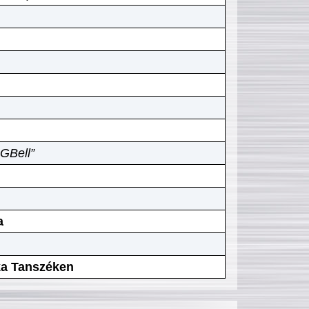
GBell”
a
ika Tanszéken