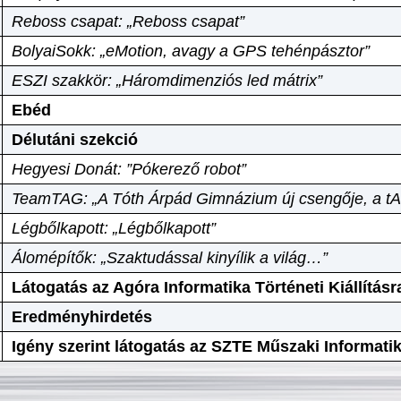
Reboss csapat: „Reboss csapat”
BolyaiSokk: „eMotion, avagy a GPS tehénpásztor”
ESZI szakkör: „Háromdimenziós led mátrix”
Ebéd
Délutáni szekció
Hegyesi Donát: ”Pókerező robot”
TeamTAG: „A Tóth Árpád Gimnázium új csengője, a tA
Légbőlkapott: „Légbőlkapott”
Álomépítők: „Szaktudással kinyílik a világ…”
Látogatás az Agóra Informatika Történeti Kiállításr
Eredményhirdetés
Igény szerint látogatás az SZTE Műszaki Informat