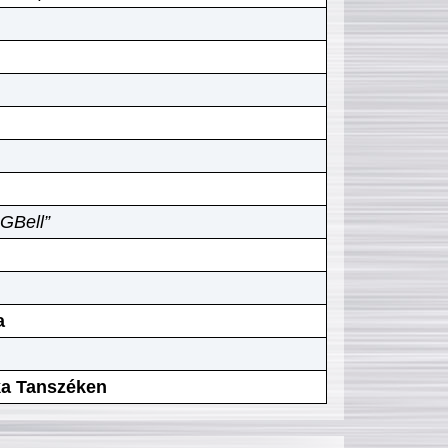
GBell”
a
ika Tanszéken