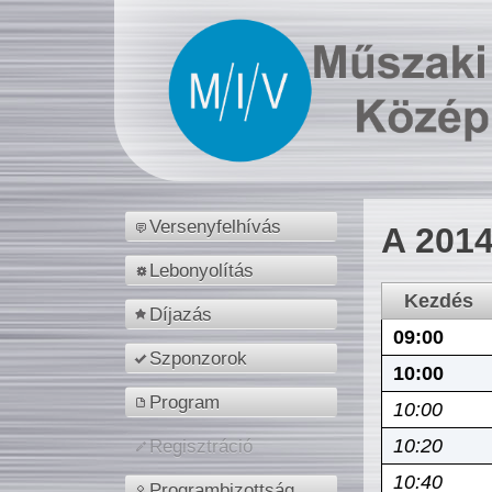
Versenyfelhívás
A 2014
Lebonyolítás
Kezdés
Díjazás
09:00
Szponzorok
10:00
Program
10:00
10:20
Regisztráció
10:40
Programbizottság