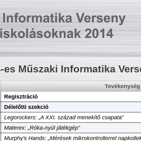
-es Műszaki Informatika Ver
Tevékenység
Regisztráció
Délelőtti szekció
Legorockers: „A XXI. század menekítő csapata”
Materex: „Róka-nyúl játékgép”
Murphy's Hands: „Mérések mikrokontrollerrel napkollek