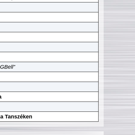
GBell”
a
ika Tanszéken