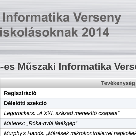
-es Műszaki Informatika Ver
Tevékenység
Regisztráció
Délelőtti szekció
Legorockers: „A XXI. század menekítő csapata”
Materex: „Róka-nyúl játékgép”
Murphy's Hands: „Mérések mikrokontrollerrel napkollek