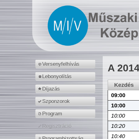
Versenyfelhívás
A 2014
Lebonyolítás
Kezdés
Díjazás
09:00
Szponzorok
10:00
Program
10:00
10:20
Regisztráció
10:40
Programbizottság