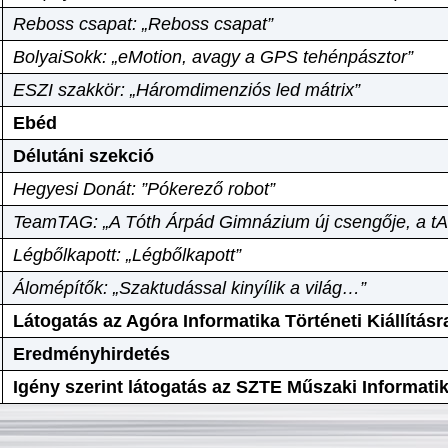
Reboss csapat: „Reboss csapat”
BolyaiSokk: „eMotion, avagy a GPS tehénpásztor”
ESZI szakkör: „Háromdimenziós led mátrix”
Ebéd
Délutáni szekció
Hegyesi Donát: ”Pókerező robot”
TeamTAG: „A Tóth Árpád Gimnázium új csengője, a tA
Légbőlkapott: „Légbőlkapott”
Álomépítők: „Szaktudással kinyílik a világ…”
Látogatás az Agóra Informatika Történeti Kiállításr
Eredményhirdetés
Igény szerint látogatás az SZTE Műszaki Informat