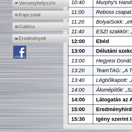
10:40
Murphy's Hands
Versenyhelyszín
11:00
Reboss csapat:
Kapcsolat
11:20
BolyaiSokk: „e
Galéria
11:40
ESZI szakkör: 
Eredmények
12:00
Ebéd
13:00
Délutáni szek
13:00
Hegyesi Donát:
13:20
TeamTAG: „A Tó
13:40
Légbőlkapott: 
14:00
Álomépítők: „Sz
14:00
Látogatás az A
15:00
Eredményhird
15:30
Igény szerint