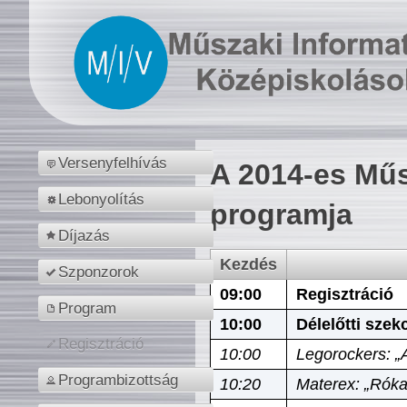
Versenyfelhívás
A 2014-es Műs
Lebonyolítás
programja
Díjazás
Kezdés
Szponzorok
09:00
Regisztráció
Program
10:00
Délelőtti szek
Regisztráció
10:00
Legorockers: „
Programbizottság
10:20
Materex: „Róka