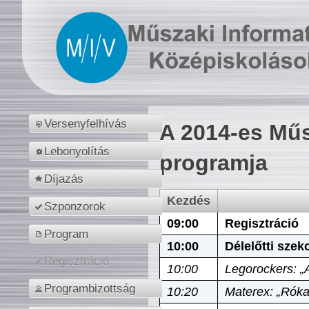
Versenyfelhívás
A 2014-es Műs
Lebonyolítás
programja
Díjazás
Kezdés
Szponzorok
09:00
Regisztráció
Program
10:00
Délelőtti szek
Regisztráció
10:00
Legorockers: „
Programbizottság
10:20
Materex: „Róka