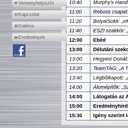
10:40
Murphy's Hands
Versenyhelyszín
11:00
Reboss csapat:
Kapcsolat
11:20
BolyaiSokk: „e
Galéria
11:40
ESZI szakkör: 
Eredmények
12:00
Ebéd
13:00
Délutáni szek
13:00
Hegyesi Donát:
13:20
TeamTAG: „A Tó
13:40
Légbőlkapott: 
14:00
Álomépítők: „Sz
14:00
Látogatás az A
15:00
Eredményhird
15:30
Igény szerint