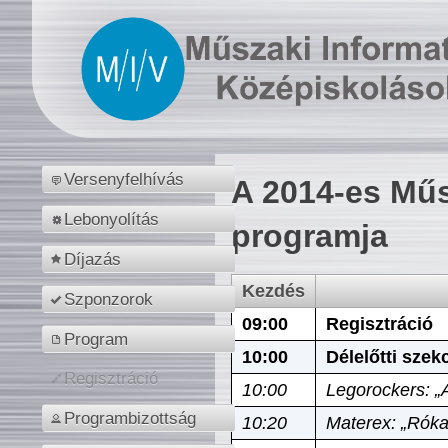
Versenyfelhívás
A 2014-es Műs
Lebonyolítás
programja
Díjazás
Kezdés
Szponzorok
09:00
Regisztráció
Program
10:00
Délelőtti szek
Regisztráció
10:00
Legorockers: „
Programbizottság
10:20
Materex: „Róka