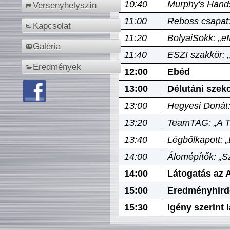
10:40
Murphy's Hands
Versenyhelyszín
11:00
Reboss csapat:
Kapcsolat
11:20
BolyaiSokk: „e
Galéria
11:40
ESZI szakkör: 
Eredmények
12:00
Ebéd
13:00
Délutáni szek
13:00
Hegyesi Donát:
13:20
TeamTAG: „A Tó
13:40
Légbőlkapott: 
14:00
Álomépítők: „Sz
14:00
Látogatás az A
15:00
Eredményhird
15:30
Igény szerint