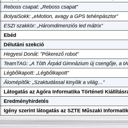
Reboss csapat: „Reboss csapat”
BolyaiSokk: „eMotion, avagy a GPS tehénpásztor”
ESZI szakkör: „Háromdimenziós led mátrix”
Ebéd
Délutáni szekció
Hegyesi Donát: ”Pókerező robot”
TeamTAG: „A Tóth Árpád Gimnázium új csengője, a tA
Légbőlkapott: „Légbőlkapott”
Álomépítők: „Szaktudással kinyílik a világ…”
Látogatás az Agóra Informatika Történeti Kiállításr
Eredményhirdetés
Igény szerint látogatás az SZTE Műszaki Informat