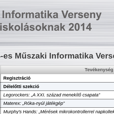
-es Műszaki Informatika Ver
Tevékenység
Regisztráció
Délelőtti szekció
Legorockers: „A XXI. század menekítő csapata”
Materex: „Róka-nyúl játékgép”
Murphy's Hands: „Mérések mikrokontrollerrel napkollek