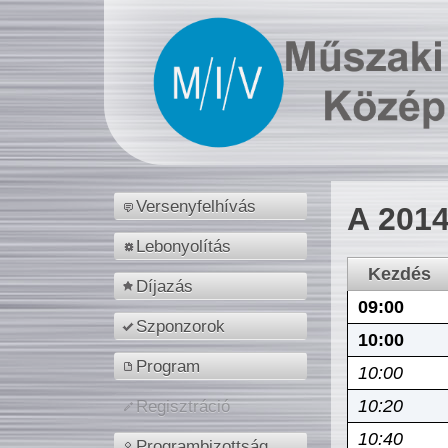
Versenyfelhívás
A 2014
Lebonyolítás
Kezdés
Díjazás
09:00
Szponzorok
10:00
Program
10:00
10:20
Regisztráció
10:40
Programbizottság