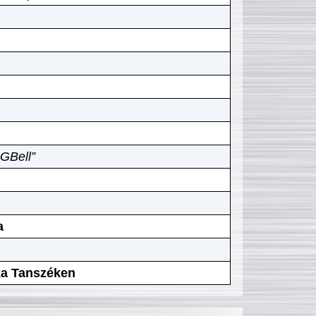
GBell”
a
ika Tanszéken