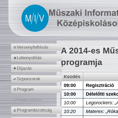
Versenyfelhívás
A 2014-es Műs
Lebonyolítás
programja
Díjazás
Kezdés
Szponzorok
09:00
Regisztráció
Program
10:00
Délelőtti szek
Regisztráció
10:00
Legorockers: „
Programbizottság
10:20
Materex: „Róka