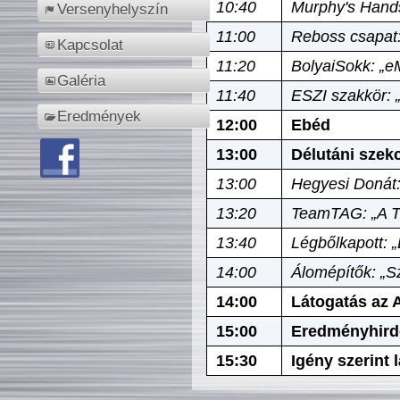
10:40
Murphy's Hands
Versenyhelyszín
11:00
Reboss csapat:
Kapcsolat
11:20
BolyaiSokk: „e
Galéria
11:40
ESZI szakkör: 
Eredmények
12:00
Ebéd
13:00
Délutáni szek
13:00
Hegyesi Donát:
13:20
TeamTAG: „A Tó
13:40
Légbőlkapott: 
14:00
Álomépítők: „Sz
14:00
Látogatás az A
15:00
Eredményhird
15:30
Igény szerint