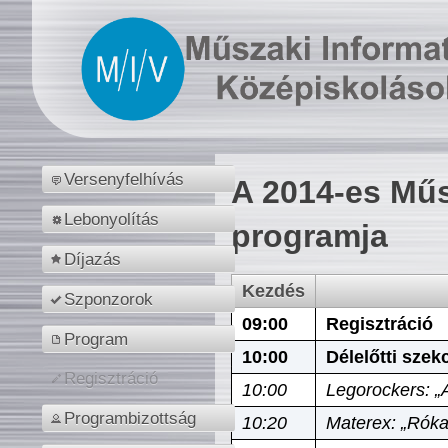
Versenyfelhívás
A 2014-es Műs
Lebonyolítás
programja
Díjazás
Kezdés
Szponzorok
09:00
Regisztráció
Program
10:00
Délelőtti szek
Regisztráció
10:00
Legorockers: „
Programbizottság
10:20
Materex: „Róka