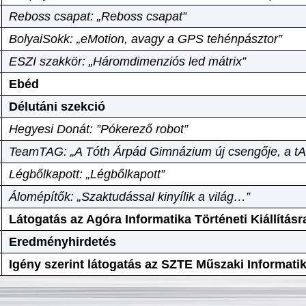
Reboss csapat: „Reboss csapat”
BolyaiSokk: „eMotion, avagy a GPS tehénpásztor”
ESZI szakkör: „Háromdimenziós led mátrix”
Ebéd
Délutáni szekció
Hegyesi Donát: ”Pókerező robot”
TeamTAG: „A Tóth Árpád Gimnázium új csengője, a tA
Légbőlkapott: „Légbőlkapott”
Álomépítők: „Szaktudással kinyílik a világ…”
Látogatás az Agóra Informatika Történeti Kiállításr
Eredményhirdetés
Igény szerint látogatás az SZTE Műszaki Informat