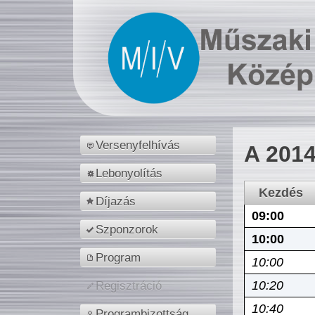
Versenyfelhívás
A 2014
Lebonyolítás
Kezdés
Díjazás
09:00
Szponzorok
10:00
Program
10:00
10:20
Regisztráció
10:40
Programbizottság