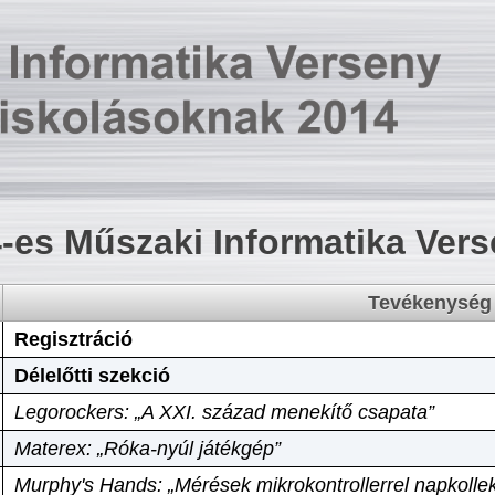
-es Műszaki Informatika Ver
Tevékenység
Regisztráció
Délelőtti szekció
Legorockers: „A XXI. század menekítő csapata”
Materex: „Róka-nyúl játékgép”
Murphy's Hands: „Mérések mikrokontrollerrel napkollek