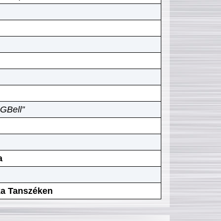
GBell”
a
ika Tanszéken