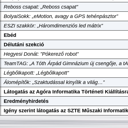
Reboss csapat: „Reboss csapat”
BolyaiSokk: „eMotion, avagy a GPS tehénpásztor”
ESZI szakkör: „Háromdimenziós led mátrix”
Ebéd
Délutáni szekció
Hegyesi Donát: ”Pókerező robot”
TeamTAG: „A Tóth Árpád Gimnázium új csengője, a tA
Légbőlkapott: „Légbőlkapott”
Álomépítők: „Szaktudással kinyílik a világ…”
Látogatás az Agóra Informatika Történeti Kiállításr
Eredményhirdetés
Igény szerint látogatás az SZTE Műszaki Informat