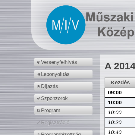
Versenyfelhívás
A 2014
Lebonyolítás
Kezdés
Díjazás
09:00
Szponzorok
10:00
Program
10:00
10:20
Regisztráció
10:40
Programbizottság