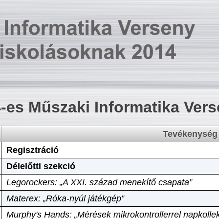
-es Műszaki Informatika Ver
Tevékenység
Regisztráció
Délelőtti szekció
Legorockers: „A XXI. század menekítő csapata”
Materex: „Róka-nyúl játékgép”
Murphy's Hands: „Mérések mikrokontrollerrel napkollek