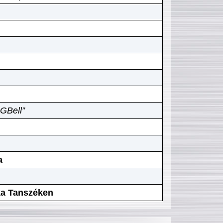
GBell”
a
ika Tanszéken