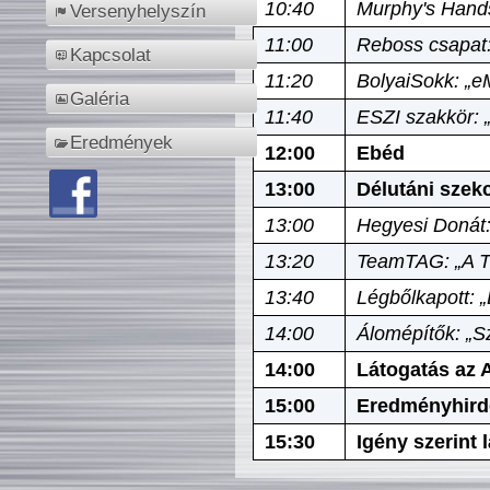
10:40
Murphy's Hands
Versenyhelyszín
11:00
Reboss csapat:
Kapcsolat
11:20
BolyaiSokk: „e
Galéria
11:40
ESZI szakkör: 
Eredmények
12:00
Ebéd
13:00
Délutáni szek
13:00
Hegyesi Donát:
13:20
TeamTAG: „A Tó
13:40
Légbőlkapott: 
14:00
Álomépítők: „Sz
14:00
Látogatás az A
15:00
Eredményhird
15:30
Igény szerint