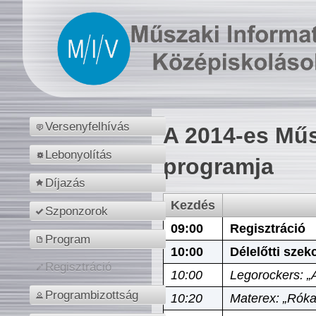
Versenyfelhívás
A 2014-es Műs
Lebonyolítás
programja
Díjazás
Kezdés
Szponzorok
09:00
Regisztráció
Program
10:00
Délelőtti szek
Regisztráció
10:00
Legorockers: „
Programbizottság
10:20
Materex: „Róka