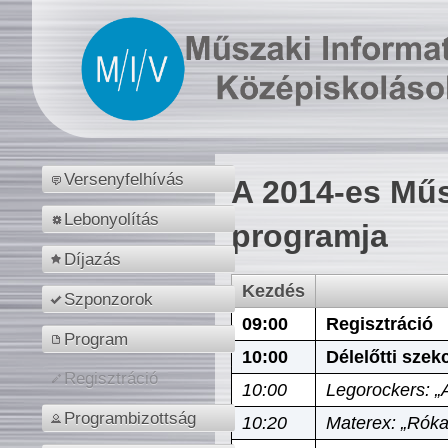
Versenyfelhívás
A 2014-es Műs
Lebonyolítás
programja
Díjazás
Kezdés
Szponzorok
09:00
Regisztráció
Program
10:00
Délelőtti szek
Regisztráció
10:00
Legorockers: „
Programbizottság
10:20
Materex: „Róka