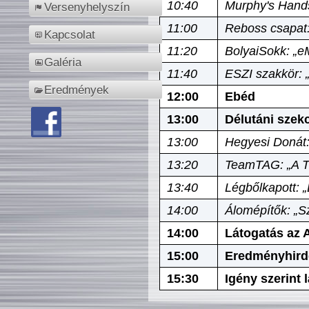
10:40
Murphy's Hands
Versenyhelyszín
11:00
Reboss csapat:
Kapcsolat
11:20
BolyaiSokk: „e
Galéria
11:40
ESZI szakkör: 
Eredmények
12:00
Ebéd
13:00
Délutáni szek
13:00
Hegyesi Donát:
13:20
TeamTAG: „A Tó
13:40
Légbőlkapott: 
14:00
Álomépítők: „Sz
14:00
Látogatás az A
15:00
Eredményhird
15:30
Igény szerint