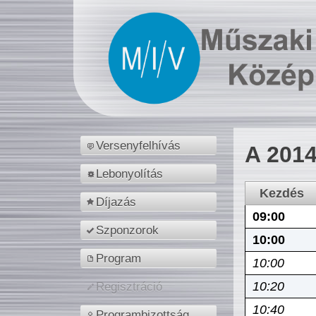
Versenyfelhívás
A 2014
Lebonyolítás
Kezdés
Díjazás
09:00
Szponzorok
10:00
Program
10:00
10:20
Regisztráció
10:40
Programbizottság