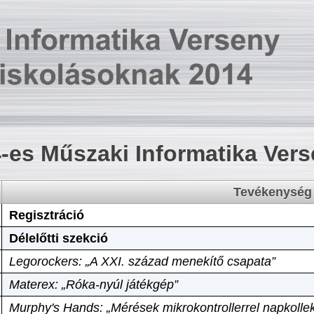
-es Műszaki Informatika Ver
Tevékenység
Regisztráció
Délelőtti szekció
Legorockers: „A XXI. század menekítő csapata”
Materex: „Róka-nyúl játékgép”
Murphy's Hands: „Mérések mikrokontrollerrel napkollek