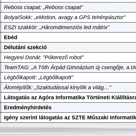
Reboss csapat: „Reboss csapat”
BolyaiSokk: „eMotion, avagy a GPS tehénpásztor”
ESZI szakkör: „Háromdimenziós led mátrix”
Ebéd
Délutáni szekció
Hegyesi Donát: ”Pókerező robot”
TeamTAG: „A Tóth Árpád Gimnázium új csengője, a tA
Légbőlkapott: „Légbőlkapott”
Álomépítők: „Szaktudással kinyílik a világ…”
Látogatás az Agóra Informatika Történeti Kiállításr
Eredményhirdetés
Igény szerint látogatás az SZTE Műszaki Informat