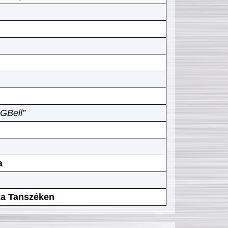
GBell”
a
ika Tanszéken