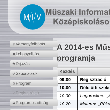
Versenyfelhívás
A 2014-es Műs
Lebonyolítás
programja
Díjazás
Kezdés
Szponzorok
09:00
Regisztráció
Program
10:00
Délelőtti szek
Regisztráció
10:00
Legorockers: „
Programbizottság
10:20
Materex: „Róka