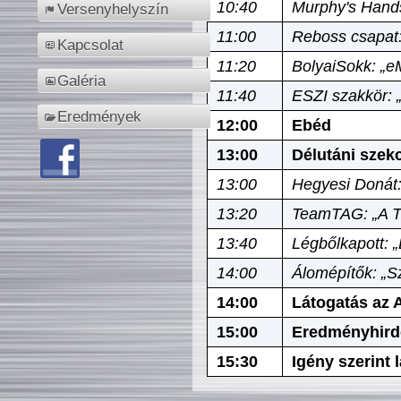
10:40
Murphy's Hands
Versenyhelyszín
11:00
Reboss csapat:
Kapcsolat
11:20
BolyaiSokk: „e
Galéria
11:40
ESZI szakkör: 
Eredmények
12:00
Ebéd
13:00
Délutáni szek
13:00
Hegyesi Donát:
13:20
TeamTAG: „A Tó
13:40
Légbőlkapott: 
14:00
Álomépítők: „Sz
14:00
Látogatás az A
15:00
Eredményhird
15:30
Igény szerint