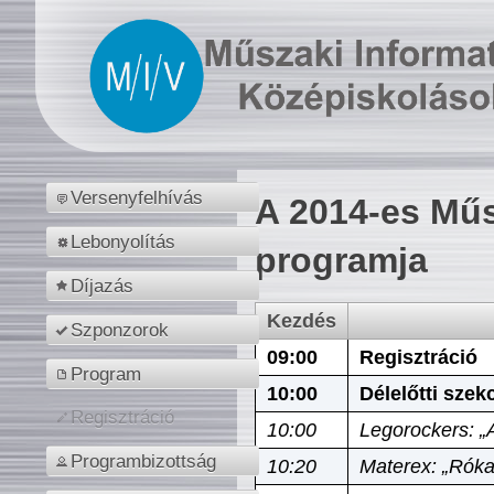
Versenyfelhívás
A 2014-es Műs
Lebonyolítás
programja
Díjazás
Kezdés
Szponzorok
09:00
Regisztráció
Program
10:00
Délelőtti szek
Regisztráció
10:00
Legorockers: „
Programbizottság
10:20
Materex: „Róka