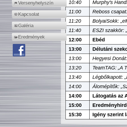
10:40
Murphy's Hands
Versenyhelyszín
11:00
Reboss csapat:
Kapcsolat
11:20
BolyaiSokk: „e
Galéria
11:40
ESZI szakkör: 
Eredmények
12:00
Ebéd
13:00
Délutáni szek
13:00
Hegyesi Donát:
13:20
TeamTAG: „A Tó
13:40
Légbőlkapott: 
14:00
Álomépítők: „Sz
14:00
Látogatás az A
15:00
Eredményhird
15:30
Igény szerint