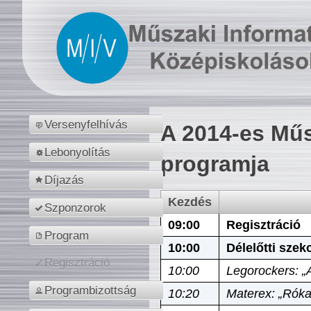
Versenyfelhívás
A 2014-es Műs
Lebonyolítás
programja
Díjazás
Kezdés
Szponzorok
09:00
Regisztráció
Program
10:00
Délelőtti szek
Regisztráció
10:00
Legorockers: „
Programbizottság
10:20
Materex: „Róka