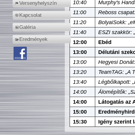
10:40
Murphy's Hands
Versenyhelyszín
11:00
Reboss csapat:
Kapcsolat
11:20
BolyaiSokk: „e
Galéria
11:40
ESZI szakkör: 
Eredmények
12:00
Ebéd
13:00
Délutáni szek
13:00
Hegyesi Donát:
13:20
TeamTAG: „A Tó
13:40
Légbőlkapott: 
14:00
Álomépítők: „Sz
14:00
Látogatás az A
15:00
Eredményhird
15:30
Igény szerint