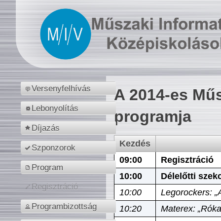
Versenyfelhívás
A 2014-es Műs
Lebonyolítás
programja
Díjazás
Kezdés
Szponzorok
09:00
Regisztráció
Program
10:00
Délelőtti szek
Regisztráció
10:00
Legorockers: „
Programbizottság
10:20
Materex: „Róka