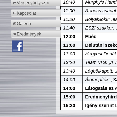
10:40
Murphy's Hands
Versenyhelyszín
11:00
Reboss csapat:
Kapcsolat
11:20
BolyaiSokk: „e
Galéria
11:40
ESZI szakkör: 
Eredmények
12:00
Ebéd
13:00
Délutáni szek
13:00
Hegyesi Donát:
13:20
TeamTAG: „A Tó
13:40
Légbőlkapott: 
14:00
Álomépítők: „Sz
14:00
Látogatás az A
15:00
Eredményhird
15:30
Igény szerint