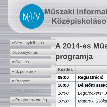
Versenyfelhívás
A 2014-es Műs
Lebonyolítás
programja
Díjazás
Kezdés
Szponzorok
09:00
Regisztráció
Program
10:00
Délelőtti szek
Regisztráció
10:00
Legorockers: „
Programbizottság
10:20
Materex: „Róka