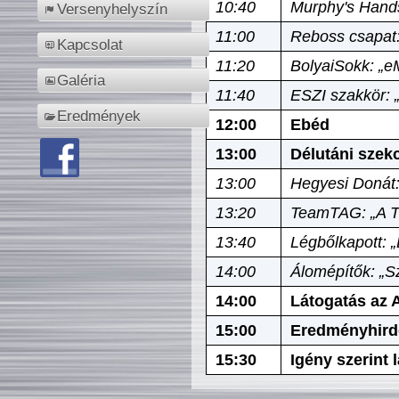
10:40
Murphy's Hands
Versenyhelyszín
11:00
Reboss csapat:
Kapcsolat
11:20
BolyaiSokk: „e
Galéria
11:40
ESZI szakkör: 
Eredmények
12:00
Ebéd
13:00
Délutáni szek
13:00
Hegyesi Donát:
13:20
TeamTAG: „A Tó
13:40
Légbőlkapott: 
14:00
Álomépítők: „Sz
14:00
Látogatás az A
15:00
Eredményhird
15:30
Igény szerint