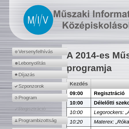
Versenyfelhívás
A 2014-es Műs
Lebonyolítás
programja
Díjazás
Kezdés
Szponzorok
09:00
Regisztráció
Program
10:00
Délelőtti szek
Regisztráció
10:00
Legorockers: „
Programbizottság
10:20
Materex: „Róka