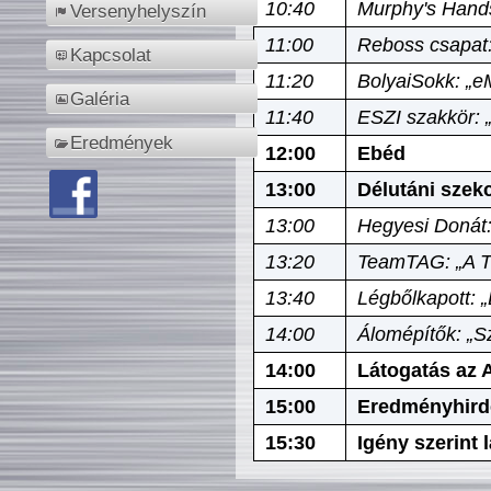
10:40
Murphy's Hands
Versenyhelyszín
11:00
Reboss csapat:
Kapcsolat
11:20
BolyaiSokk: „e
Galéria
11:40
ESZI szakkör: 
Eredmények
12:00
Ebéd
13:00
Délutáni szek
13:00
Hegyesi Donát:
13:20
TeamTAG: „A Tó
13:40
Légbőlkapott: 
14:00
Álomépítők: „Sz
14:00
Látogatás az A
15:00
Eredményhird
15:30
Igény szerint